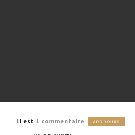
Il est
1
commentaire
ADD YOURS