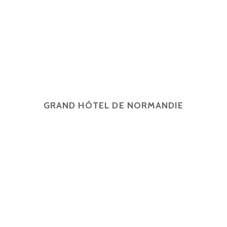
GRAND HÔTEL DE NORMANDIE
English
Français
简体中文
Español
4 rue d'Amsterdam, 75009 Paris
contact@ghn-paris.com
01 48 78 7
2026 © Grand Hôtel de Normandie -
Mentions légales