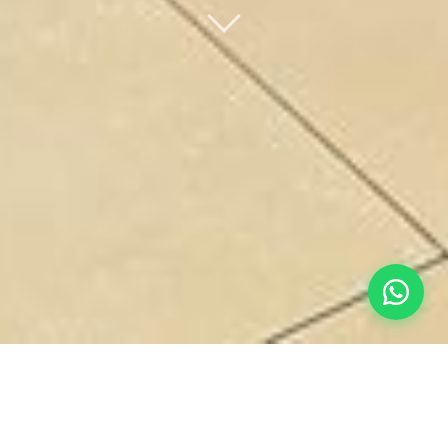
English
Français
简体中文
Español
NOS SERVICES