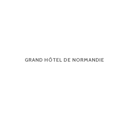
GRAND HÔTEL DE NORMANDIE
English
Français
简体中文
Español
4 rue d'Amsterdam, 75009 Paris
contact@ghn-paris.com
01 48 78 7
2026 © Grand Hôtel de Normandie -
Mentions légales