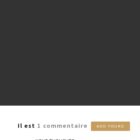
Il est
1
commentaire
ADD YOURS