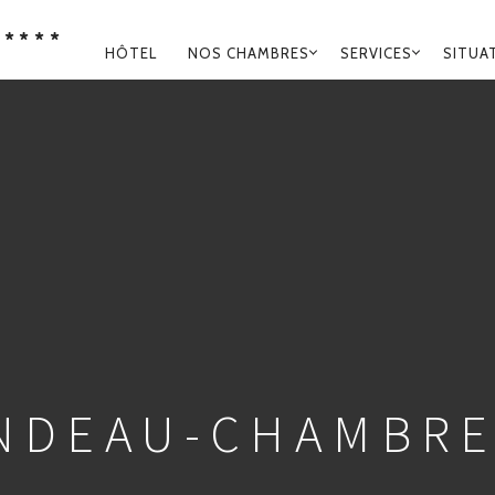
****
NAVIGATION
HÔTEL
NOS CHAMBRES
SERVICES
SITUA
PRINCIPALE
NDEAU-CHAMBRE