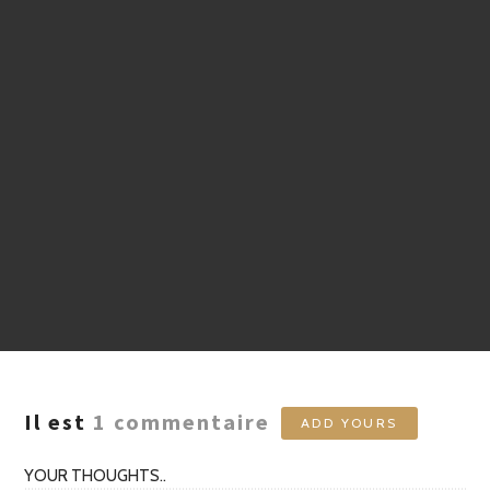
Il est
1
commentaire
ADD YOURS