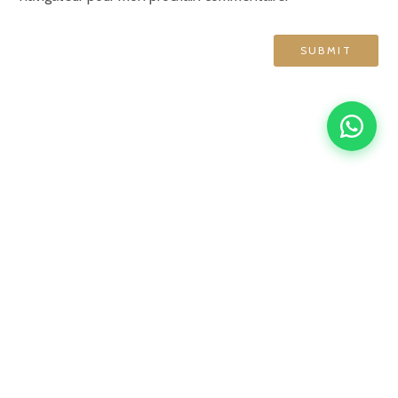
GRAND HÔTEL DE NORMANDIE
English
Français
简体中文
Español
4 rue d'Amsterdam, 75009 Paris
contact@ghn-paris.com
01 48 78 76 70