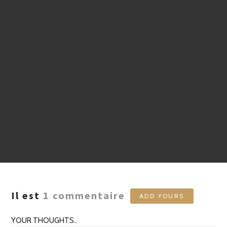
Il est
1
commentaire
ADD YOURS