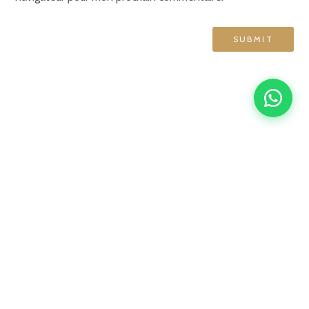
GRAND HÔTEL DE NORMANDIE
English
Français
简体中文
Español
4 rue d'Amsterdam, 75009 Paris
contact@ghn-paris.com
01 48 78 76 70