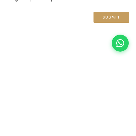
GRAND HÔTEL DE NORMANDIE
English
Français
简体中文
Español
4 rue d'Amsterdam, 75009 Paris
contact@ghn-paris.com
01 48 78 76 70