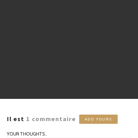
Il est
1
commentaire
ADD YOURS