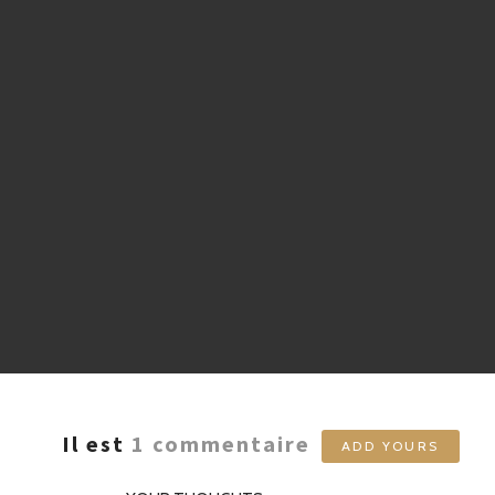
Il est
1
commentaire
ADD YOURS