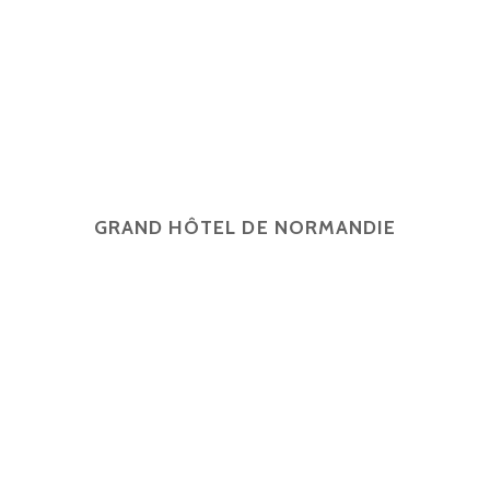
GRAND HÔTEL DE NORMANDIE
English
Français
简体中文
Español
4 rue d'Amsterdam, 75009 Paris
contact@ghn-paris.com
01 48 78 7
2026 © Grand Hôtel de Normandie -
Mentions légales