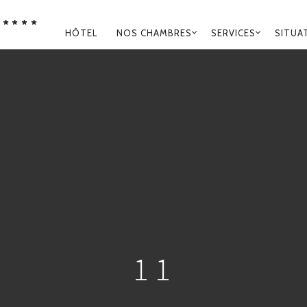
****
NAVIGATION
HÔTEL
NOS CHAMBRES
SERVICES
SITUA
PRINCIPALE
11