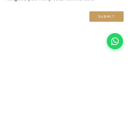
GRAND HÔTEL DE NORMANDIE
English
Français
简体中文
Español
4 rue d'Amsterdam, 75009 Paris
contact@ghn-paris.com
01 48 78 76 70