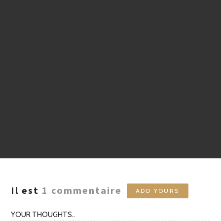
Il est
1
commentaire
ADD YOURS