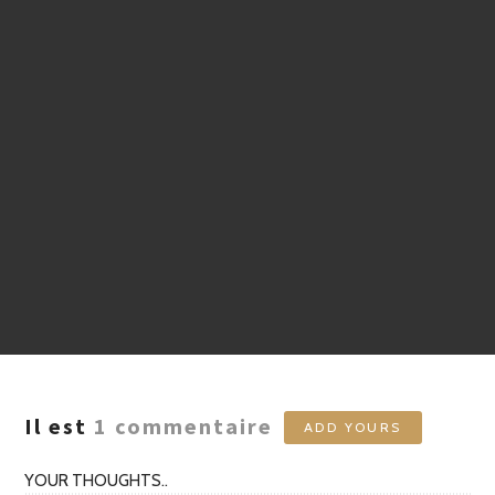
Il est
1
commentaire
ADD YOURS