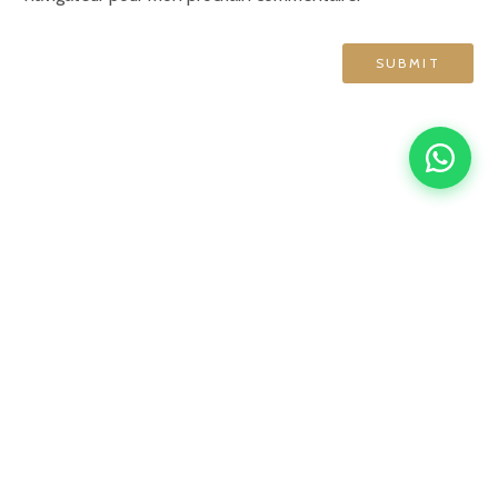
GRAND HÔTEL DE NORMANDIE
English
Français
简体中文
Español
4 rue d'Amsterdam, 75009 Paris
contact@ghn-paris.com
01 48 78 76 70