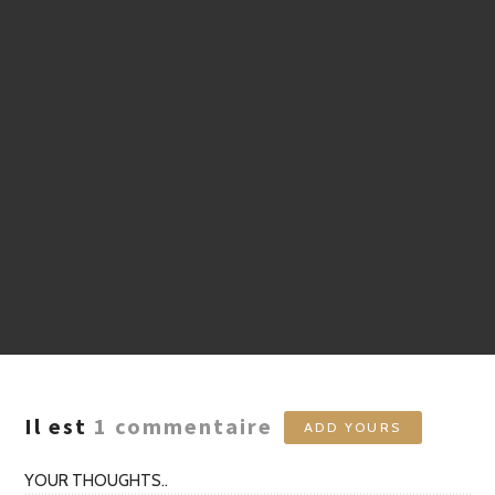
Il est
1
commentaire
ADD YOURS