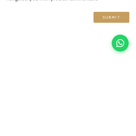
GRAND HÔTEL DE NORMANDIE
English
Français
简体中文
Español
4 rue d'Amsterdam, 75009 Paris
contact@ghn-paris.com
01 48 78 76 70