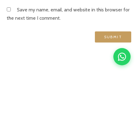
Save my name, email, and website in this browser for
the next time I comment.
English
Français
简体中文
Español
GRAND HÔTEL DE NORMANDIE
4 rue d'Amsterdam, 75009 Paris
contact@ghn-paris.com
01 48 78 76 70