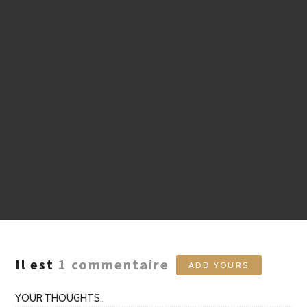
Il est
1
commentaire
ADD YOURS