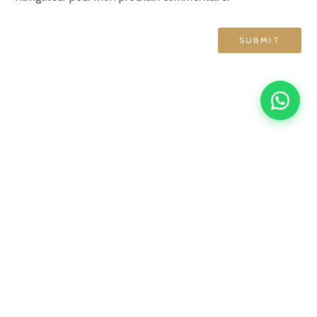
GRAND HÔTEL DE NORMANDIE
English
Français
简体中文
Español
4 rue d'Amsterdam, 75009 Paris
contact@ghn-paris.com
01 48 78 76 70