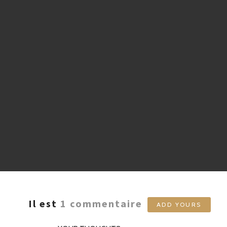
Il est
1
commentaire
ADD YOURS