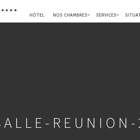
****
NAVIGATION
HÔTEL
NOS CHAMBRES
SERVICES
SITUA
PRINCIPALE
SALLE-REUNION-