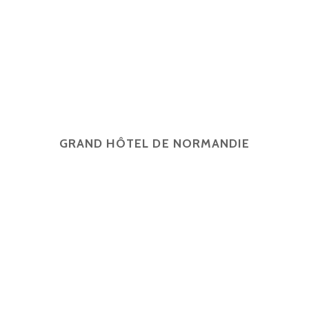
GRAND HÔTEL DE NORMANDIE
English
Français
简体中文
Español
4 rue d'Amsterdam, 75009 Paris
contact@ghn-paris.com
01 48 78 7
2026 © Grand Hôtel de Normandie -
Mentions légales