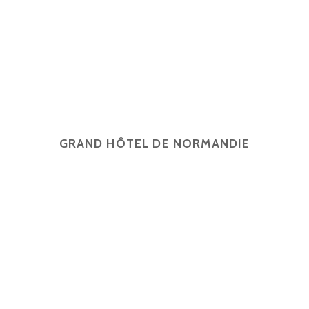
GRAND HÔTEL DE NORMANDIE
English
Français
简体中文
Español
4 rue d'Amsterdam, 75009 Paris
contact@ghn-paris.com
01 48 78 7
2026 © Grand Hôtel de Normandie -
Mentions légales