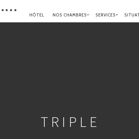
****
NAVIGATION
HÔTEL
NOS CHAMBRES
SERVICES
SITUA
PRINCIPALE
TRIPLE