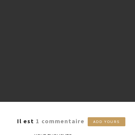
Il est
1
commentaire
ADD YOURS