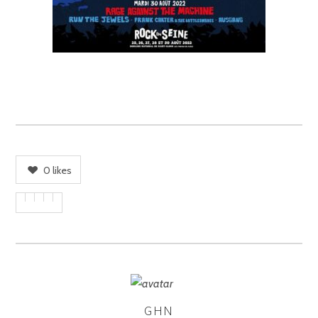
0
likes
GHN
ASSIGNER