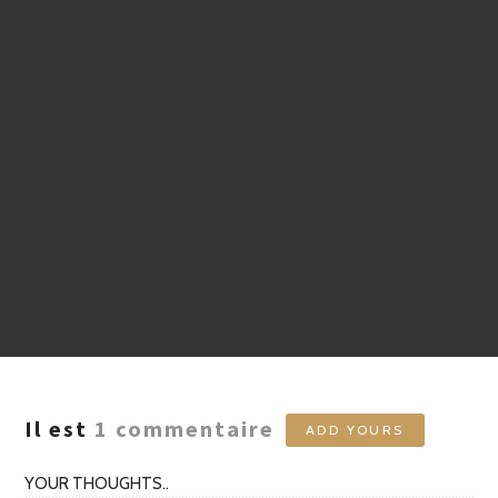
Il est
1
commentaire
ADD YOURS