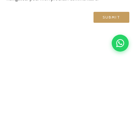
GRAND HÔTEL DE NORMANDIE
English
Français
简体中文
Español
4 rue d'Amsterdam, 75009 Paris
contact@ghn-paris.com
01 48 78 76 70