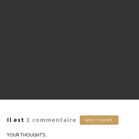
Il est
1
commentaire
ADD YOURS