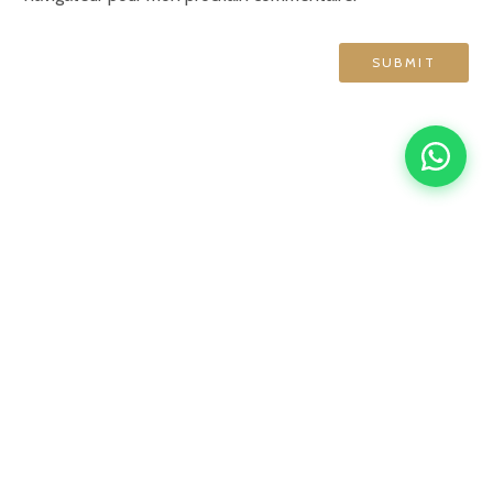
GRAND HÔTEL DE NORMANDIE
English
Français
简体中文
Español
4 rue d'Amsterdam, 75009 Paris
contact@ghn-paris.com
01 48 78 76 70