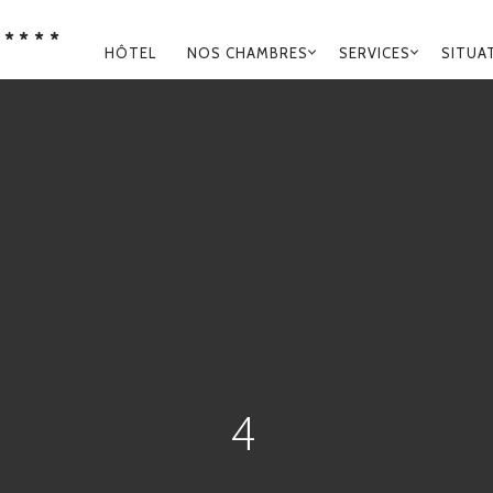
****
NAVIGATION
HÔTEL
NOS CHAMBRES
SERVICES
SITUA
PRINCIPALE
4