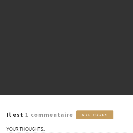
Il est
1
commentaire
ADD YOURS