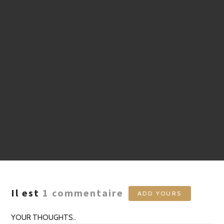
Il est
1
commentaire
ADD YOURS