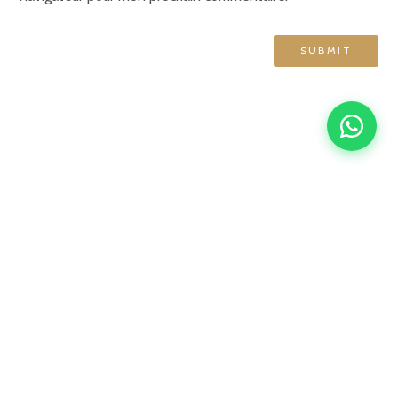
GRAND HÔTEL DE NORMANDIE
English
Français
简体中文
Español
4 rue d'Amsterdam, 75009 Paris
contact@ghn-paris.com
01 48 78 76 70