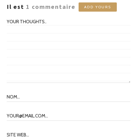
Il est
1
commentaire
ADD YOURS