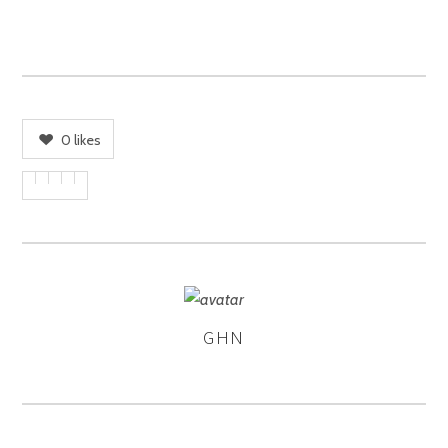
0
likes
GHN
ASSIGNER
LES
AUTEURS