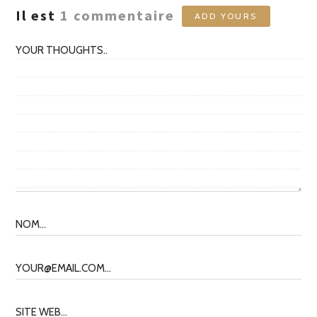
Il est
1
commentaire
ADD YOURS