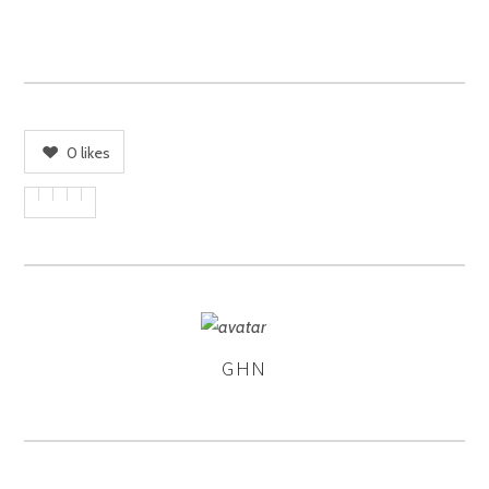
0
likes
GHN
ASSIGNER
LES
AUTEURS