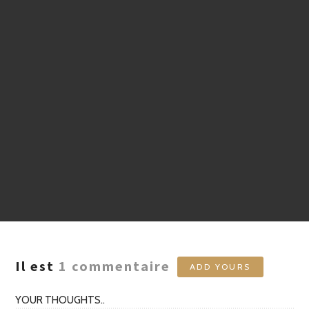
Il est
1
commentaire
ADD YOURS