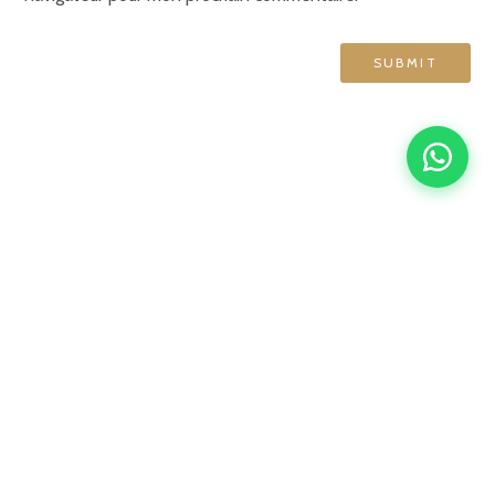
GRAND HÔTEL DE NORMANDIE
English
Français
简体中文
Español
4 rue d'Amsterdam, 75009 Paris
contact@ghn-paris.com
01 48 78 76 70