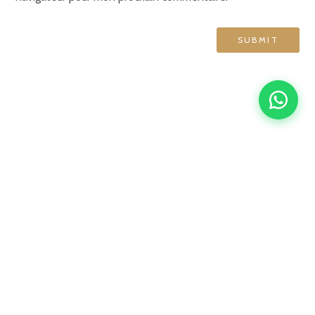
GRAND HÔTEL DE NORMANDIE
English
Français
简体中文
Español
4 rue d'Amsterdam, 75009 Paris
contact@ghn-paris.com
01 48 78 76 70