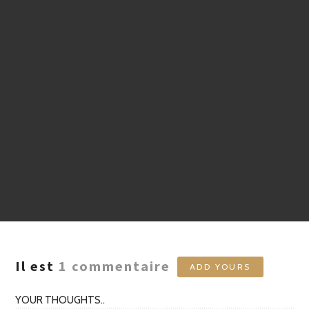
Il est
1
commentaire
ADD YOURS