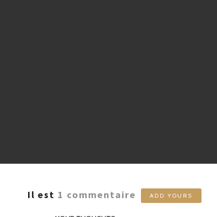
Il est
1
commentaire
ADD YOURS