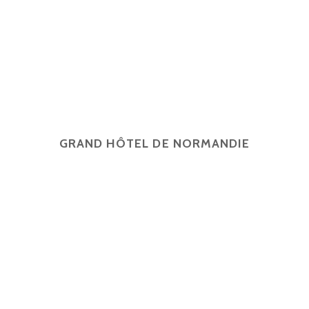
GRAND HÔTEL DE NORMANDIE
English
Français
简体中文
Español
4 rue d'Amsterdam, 75009 Paris
contact@ghn-paris.com
01 48 78 7
2026 © Grand Hôtel de Normandie -
Mentions légales