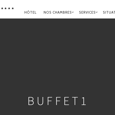
****
NAVIGATION
HÔTEL
NOS CHAMBRES
SERVICES
SITUA
PRINCIPALE
BUFFET1