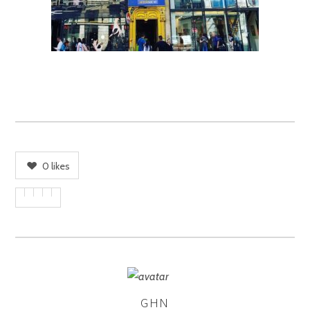
0
likes
GHN
ASSIGNER