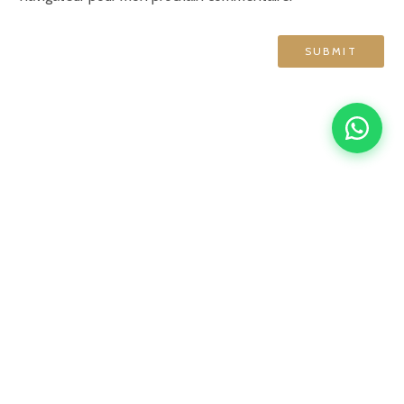
GRAND HÔTEL DE NORMANDIE
English
Français
简体中文
Español
4 rue d'Amsterdam, 75009 Paris
contact@ghn-paris.com
01 48 78 76 70