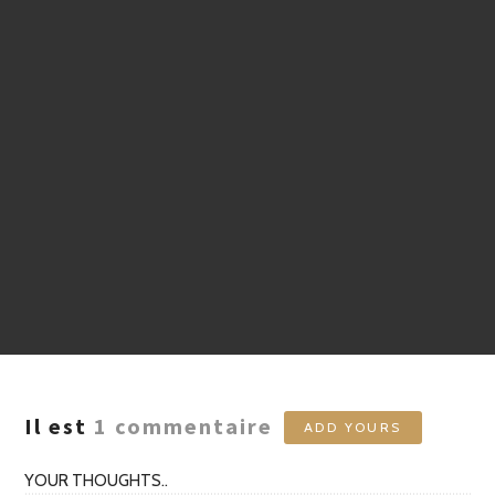
Il est
1
commentaire
ADD YOURS